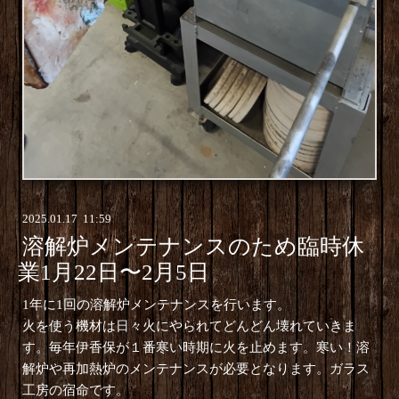
2025
.
01
.
17 11:59
溶解炉メンテナンスのため臨時休
業1月22日〜2月5日
1年に1回の溶解炉メンテナンスを行います。
火を使う機材は日々火にやられてどんどん壊れていきま
す。毎年伊香保が１番寒い時期に火を止めます。寒い！溶
解炉や再加熱炉のメンテナンスが必要となります。ガラス
工房の宿命です。