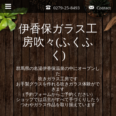
0279-25-8493
Contact
伊香保ガラス工
房吹々(ふくふ
く)
群馬県の名湯伊香保温泉の中にオープンし
た
吹きガラス工房です
お手製グラスを作れる吹きガラス体験がで
きます
（予約フォームからご予約ください）
ショップでは店主がすべて手づくりしたう
つわやガラス作品を取り揃えています