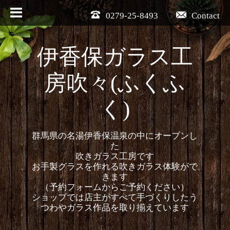
0279-25-8493
Contact
伊香保ガラス工
房吹々(ふくふ
く)
群馬県の名湯伊香保温泉の中にオープンし
た
吹きガラス工房です
お手製グラスを作れる吹きガラス体験がで
きます
（予約フォームからご予約ください）
ショップでは店主がすべて手づくりしたう
つわやガラス作品を取り揃えています