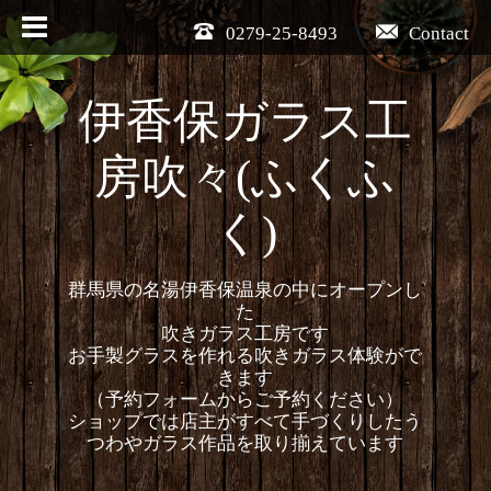
0279-25-8493
Contact
伊香保ガラス工
房吹々(ふくふ
く)
群馬県の名湯伊香保温泉の中にオープンし
た
吹きガラス工房です
お手製グラスを作れる吹きガラス体験がで
きます
（予約フォームからご予約ください）
ショップでは店主がすべて手づくりしたう
つわやガラス作品を取り揃えています