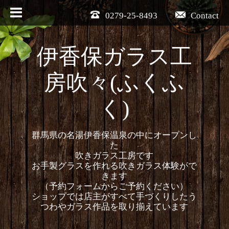
0279-25-8493
Contact
伊香保ガラス工
房吹々(ふくふ
く)
群馬県の名湯伊香保温泉の中にオープンし
た
吹きガラス工房です
お手製グラスを作れる吹きガラス体験がで
きます
（予約フォームからご予約ください）
ショップでは店主がすべて手づくりしたう
つわやガラス作品を取り揃えています