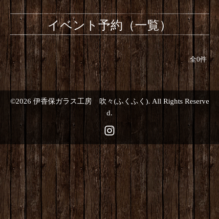
イベント予約（一覧）
全0件
©2026
伊香保ガラス工房 吹々(ふくふく)
. All Rights Reserve
d.