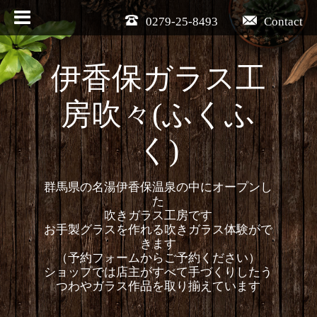
0279-25-8493
Contact
伊香保ガラス工
房吹々(ふくふ
く)
群馬県の名湯伊香保温泉の中にオープンし
た
吹きガラス工房です
お手製グラスを作れる吹きガラス体験がで
きます
（予約フォームからご予約ください）
ショップでは店主がすべて手づくりしたう
つわやガラス作品を取り揃えています