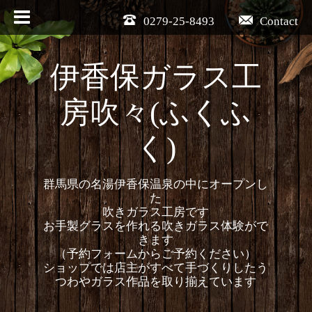
0279-25-8493
Contact
伊香保ガラス工
房吹々(ふくふ
く)
群馬県の名湯伊香保温泉の中にオープンし
た
吹きガラス工房です
お手製グラスを作れる吹きガラス体験がで
きます
（予約フォームからご予約ください）
ショップでは店主がすべて手づくりしたう
つわやガラス作品を取り揃えています