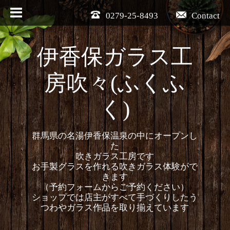
0279-25-8493
Contact
伊香保ガラス工
房吹々(ふくふ
く)
群馬県の名湯伊香保温泉の中にオープンし
た
吹きガラス工房です
お手製グラスを作れる吹きガラス体験がで
きます
（予約フォームからご予約ください）
ショップでは店主がすべて手づくりしたう
つわやガラス作品を取り揃えています