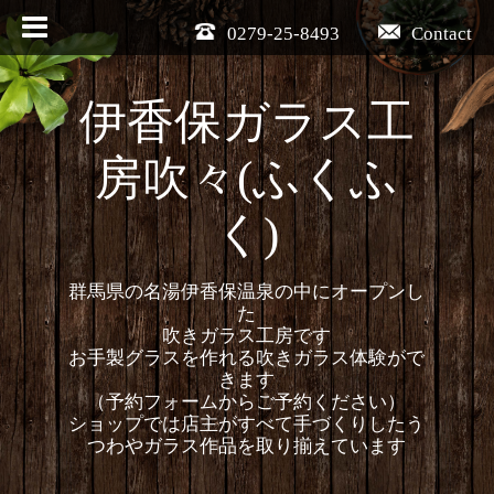
0279-25-8493
Contact
伊香保ガラス工
房吹々(ふくふ
く)
群馬県の名湯伊香保温泉の中にオープンし
た
吹きガラス工房です
お手製グラスを作れる吹きガラス体験がで
きます
（予約フォームからご予約ください）
ショップでは店主がすべて手づくりしたう
つわやガラス作品を取り揃えています