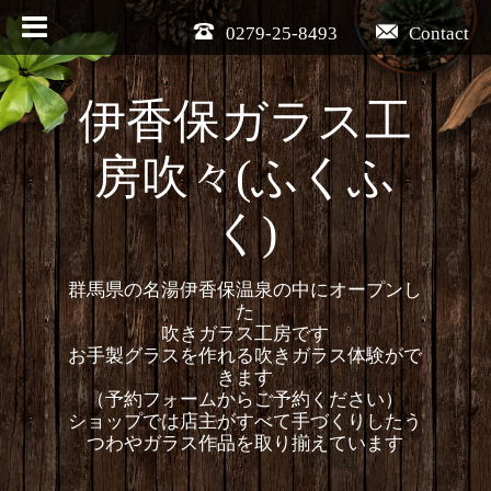
0279-25-8493
Contact
伊香保ガラス工
房吹々(ふくふ
く)
群馬県の名湯伊香保温泉の中にオープンし
た
吹きガラス工房です
お手製グラスを作れる吹きガラス体験がで
きます
（予約フォームからご予約ください）
ショップでは店主がすべて手づくりしたう
つわやガラス作品を取り揃えています