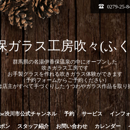
0279-25-8
保ガラス工房吹々(ふく
群馬県の名湯伊香保温泉の中にオープンした
吹きガラス工房です
お手製グラスを作れる吹きガラス体験ができます
（予約フォームからご予約ください）
は店主がすべて手づくりしたうつわやガラス作品を取り
Tube渋川市公式チャンネル
予約
サービス
インフ
ポン
スタッフ紹介
お問い合わせ
カレンダー