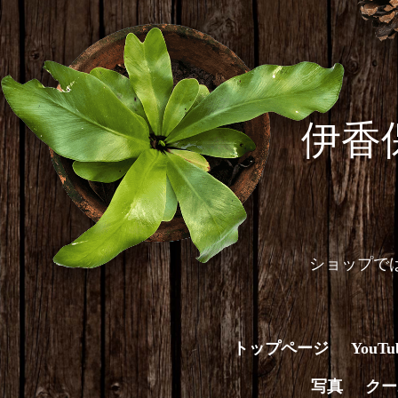
伊香
ショップで
トップページ
You
写真
クー