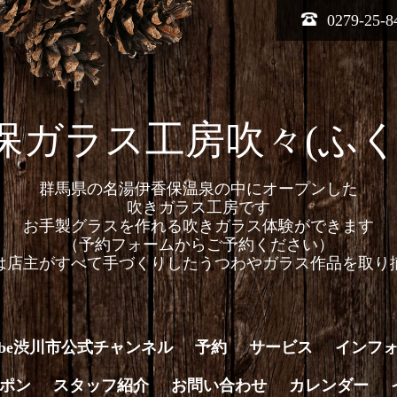
0279-25-8
保ガラス工房吹々(ふく
群馬県の名湯伊香保温泉の中にオープンした
吹きガラス工房です
お手製グラスを作れる吹きガラス体験ができます
（予約フォームからご予約ください）
は店主がすべて手づくりしたうつわやガラス作品を取り
Tube渋川市公式チャンネル
予約
サービス
インフ
ポン
スタッフ紹介
お問い合わせ
カレンダー