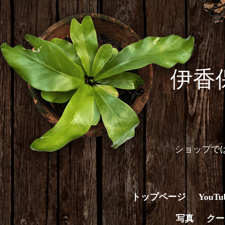
伊香
ショップで
トップページ
You
写真
クー