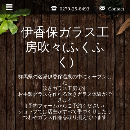
0279-25-8493
Contact
伊香保ガラス工
房吹々(ふくふ
く)
群馬県の名湯伊香保温泉の中にオープンし
た
吹きガラス工房です
お手製グラスを作れる吹きガラス体験がで
きます
（予約フォームからご予約ください）
ショップでは店主がすべて手づくりしたう
つわやガラス作品を取り揃えています