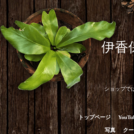
伊香
ショップで
トップページ
You
写真
クー