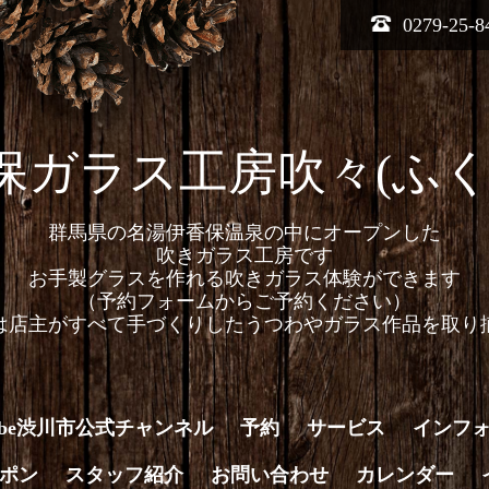
0279-25-8
保ガラス工房吹々(ふく
群馬県の名湯伊香保温泉の中にオープンした
吹きガラス工房です
お手製グラスを作れる吹きガラス体験ができます
（予約フォームからご予約ください）
は店主がすべて手づくりしたうつわやガラス作品を取り
Tube渋川市公式チャンネル
予約
サービス
インフ
ポン
スタッフ紹介
お問い合わせ
カレンダー