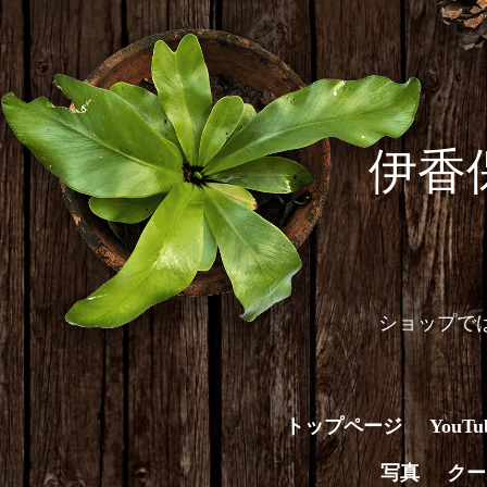
伊香
ショップで
トップページ
You
写真
クー