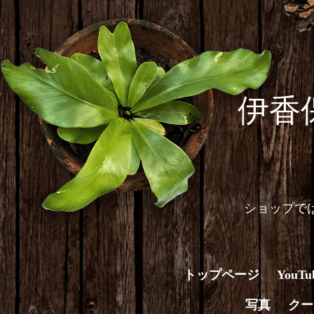
伊香
ショップで
トップページ
You
写真
クー