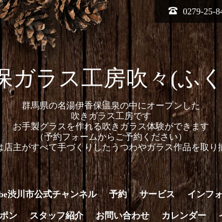
0279-25-8
保ガラス工房吹々(ふく
群馬県の名湯伊香保温泉の中にオープンした
吹きガラス工房です
お手製グラスを作れる吹きガラス体験ができます
（予約フォームからご予約ください）
は店主がすべて手づくりしたうつわやガラス作品を取り
Tube渋川市公式チャンネル
予約
サービス
インフ
ポン
スタッフ紹介
お問い合わせ
カレンダー