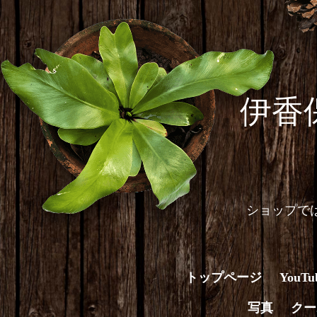
伊香
ショップで
トップページ
You
写真
クー