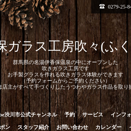
0279-25-8
保ガラス工房吹々(ふく
群馬県の名湯伊香保温泉の中にオープンした
吹きガラス工房です
お手製グラスを作れる吹きガラス体験ができます
（予約フォームからご予約ください）
は店主がすべて手づくりしたうつわやガラス作品を取り
Tube渋川市公式チャンネル
予約
サービス
インフ
ポン
スタッフ紹介
お問い合わせ
カレンダー