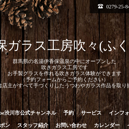
0279-25-8
保ガラス工房吹々(ふく
群馬県の名湯伊香保温泉の中にオープンした
吹きガラス工房です
お手製グラスを作れる吹きガラス体験ができます
（予約フォームからご予約ください）
は店主がすべて手づくりしたうつわやガラス作品を取り
Tube渋川市公式チャンネル
予約
サービス
インフ
ポン
スタッフ紹介
お問い合わせ
カレンダー