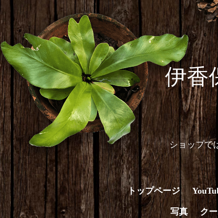
伊香
ショップで
トップページ
You
写真
クー