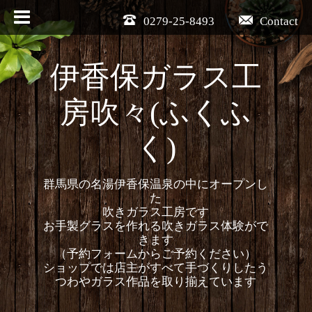
0279-25-8493
Contact
伊香保ガラス工
房吹々(ふくふ
く)
群馬県の名湯伊香保温泉の中にオープンし
た
吹きガラス工房です
お手製グラスを作れる吹きガラス体験がで
きます
（予約フォームからご予約ください）
ショップでは店主がすべて手づくりしたう
つわやガラス作品を取り揃えています