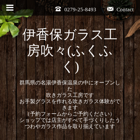
0279-25-8493
Contact
伊香保ガラス工
房吹々(ふくふ
く)
群馬県の名湯伊香保温泉の中にオープンし
た
吹きガラス工房です
お手製グラスを作れる吹きガラス体験がで
きます
（予約フォームからご予約ください）
ショップでは店主がすべて手づくりしたう
つわやガラス作品を取り揃えています