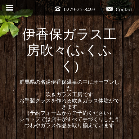
0279-25-8493
Contact
伊香保ガラス工
房吹々(ふくふ
く)
群馬県の名湯伊香保温泉の中にオープンし
た
吹きガラス工房です
お手製グラスを作れる吹きガラス体験がで
きます
（予約フォームからご予約ください）
ショップでは店主がすべて手づくりしたう
つわやガラス作品を取り揃えています