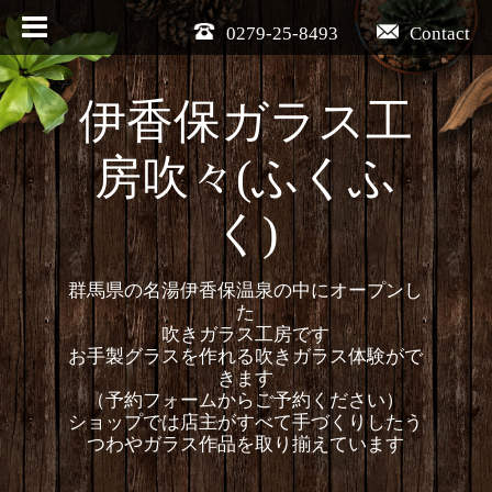
0279-25-8493
Contact
伊香保ガラス工
房吹々(ふくふ
く)
群馬県の名湯伊香保温泉の中にオープンし
た
吹きガラス工房です
お手製グラスを作れる吹きガラス体験がで
きます
（予約フォームからご予約ください）
ショップでは店主がすべて手づくりしたう
つわやガラス作品を取り揃えています