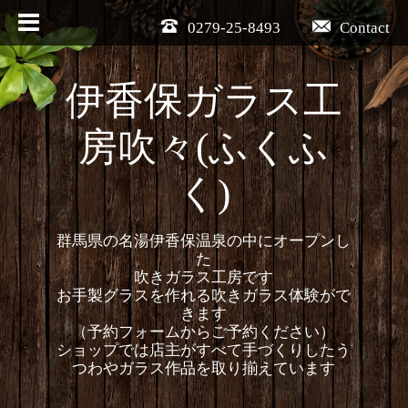
0279-25-8493
Contact
伊香保ガラス工
房吹々(ふくふ
く)
群馬県の名湯伊香保温泉の中にオープンし
た
吹きガラス工房です
お手製グラスを作れる吹きガラス体験がで
きます
（予約フォームからご予約ください）
ショップでは店主がすべて手づくりしたう
つわやガラス作品を取り揃えています