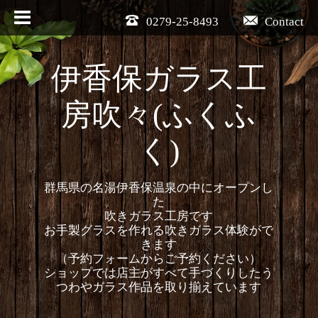
0279-25-8493
Contact
伊香保ガラス工
房吹々(ふくふ
く)
群馬県の名湯伊香保温泉の中にオープンし
た
吹きガラス工房です
お手製グラスを作れる吹きガラス体験がで
きます
（予約フォームからご予約ください）
ショップでは店主がすべて手づくりしたう
つわやガラス作品を取り揃えています