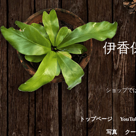
伊香
ショップで
トップページ
You
写真
クー