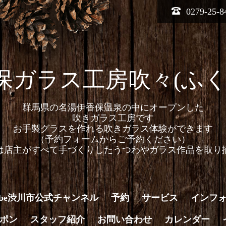
0279-25-8
保ガラス工房吹々(ふく
群馬県の名湯伊香保温泉の中にオープンした
吹きガラス工房です
お手製グラスを作れる吹きガラス体験ができます
（予約フォームからご予約ください）
は店主がすべて手づくりしたうつわやガラス作品を取り
Tube渋川市公式チャンネル
予約
サービス
インフ
ポン
スタッフ紹介
お問い合わせ
カレンダー