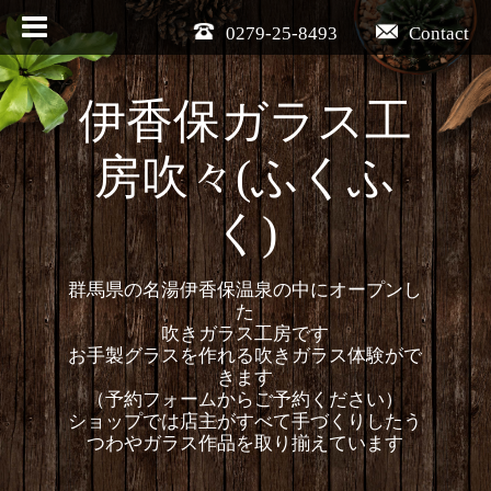
0279-25-8493
Contact
伊香保ガラス工
房吹々(ふくふ
く)
群馬県の名湯伊香保温泉の中にオープンし
た
吹きガラス工房です
お手製グラスを作れる吹きガラス体験がで
きます
（予約フォームからご予約ください）
ショップでは店主がすべて手づくりしたう
つわやガラス作品を取り揃えています