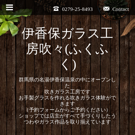
0279-25-8493
Contact
伊香保ガラス工
房吹々(ふくふ
く)
群馬県の名湯伊香保温泉の中にオープンし
た
吹きガラス工房です
お手製グラスを作れる吹きガラス体験がで
きます
（予約フォームからご予約ください）
ショップでは店主がすべて手づくりしたう
つわやガラス作品を取り揃えています