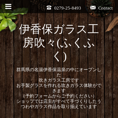
0279-25-8493
Contact
伊香保ガラス工
房吹々(ふくふ
く)
群馬県の名湯伊香保温泉の中にオープンし
た
吹きガラス工房です
お手製グラスを作れる吹きガラス体験がで
きます
（予約フォームからご予約ください）
ショップでは店主がすべて手づくりしたう
つわやガラス作品を取り揃えています