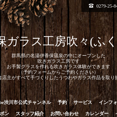
0279-25-8
保ガラス工房吹々(ふく
群馬県の名湯伊香保温泉の中にオープンした
吹きガラス工房です
お手製グラスを作れる吹きガラス体験ができます
（予約フォームからご予約ください）
は店主がすべて手づくりしたうつわやガラス作品を取り
Tube渋川市公式チャンネル
予約
サービス
インフ
ポン
スタッフ紹介
お問い合わせ
カレンダー