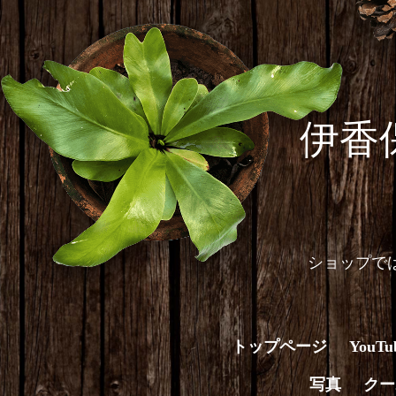
伊香
ショップで
トップページ
You
写真
クー