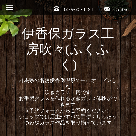
0279-25-8493
Contact
伊香保ガラス工
房吹々(ふくふ
く)
群馬県の名湯伊香保温泉の中にオープンし
た
吹きガラス工房です
お手製グラスを作れる吹きガラス体験がで
きます
（予約フォームからご予約ください）
ショップでは店主がすべて手づくりしたう
つわやガラス作品を取り揃えています