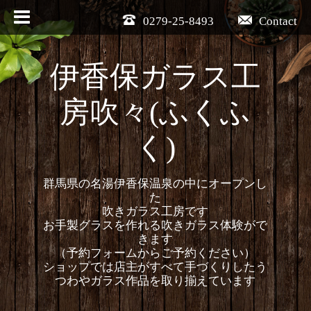
0279-25-8493
Contact
伊香保ガラス工
房吹々(ふくふ
く)
群馬県の名湯伊香保温泉の中にオープンし
た
吹きガラス工房です
お手製グラスを作れる吹きガラス体験がで
きます
（予約フォームからご予約ください）
ショップでは店主がすべて手づくりしたう
つわやガラス作品を取り揃えています