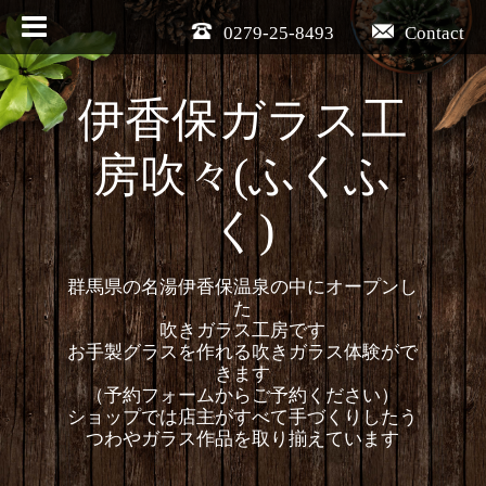
0279-25-8493
Contact
伊香保ガラス工
房吹々(ふくふ
く)
群馬県の名湯伊香保温泉の中にオープンし
た
吹きガラス工房です
お手製グラスを作れる吹きガラス体験がで
きます
（予約フォームからご予約ください）
ショップでは店主がすべて手づくりしたう
つわやガラス作品を取り揃えています