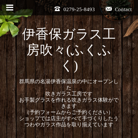
0279-25-8493
Contact
伊香保ガラス工
房吹々(ふくふ
く)
群馬県の名湯伊香保温泉の中にオープンし
た
吹きガラス工房です
お手製グラスを作れる吹きガラス体験がで
きます
（予約フォームからご予約ください）
ショップでは店主がすべて手づくりしたう
つわやガラス作品を取り揃えています