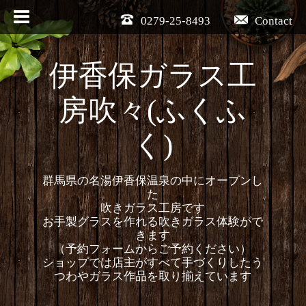
0279-25-8493
Contact
伊香保ガラス工
房吹々(ふくふ
く)
群馬県の名湯伊香保温泉の中にオープンし
た
吹きガラス工房です
お手製グラスを作れる吹きガラス体験がで
きます
（予約フォームからご予約ください）
ショップでは店主がすべて手づくりしたう
つわやガラス作品を取り揃えています