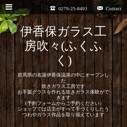
0279-25-8493
Contact
伊香保ガラス工
房吹々(ふくふ
く)
群馬県の名湯伊香保温泉の中にオープンし
た
吹きガラス工房です
お手製グラスを作れる吹きガラス体験がで
きます
（予約フォームからご予約ください）
ショップでは店主がすべて手づくりしたう
つわやガラス作品を取り揃えています